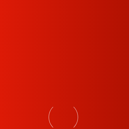
مشخصات
با
ما
for fixed dome Series Ø36 × 108.6mm
Accesories
(Ø1.42 × “4.28”) 0.2kg (0.44lb)
Spec
X
Aluminum alloy
محصولات مشابه
پایه دوربین بولت مدل
پایه دوربین دام مدل IS-
DO/L
CJB-BU/S
اطلاعات بیشتر
اطلاعات بیشتر
مقایسه محصول
مقایسه محصول