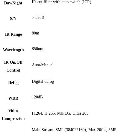
IR-cut filter with auto switch (ICR)
Day/Night
> 52dB
S/N
80m
IR Range
850nm
Wavelength
IR On/Off
Auto/Manual
Control
Digital defog
Defog
120dB
WDR
Video
H.264, H.265, MJPEG, Ultra 265
Compression
Main Stream: 8MP (3840*2160), Max 20fps; 5MP