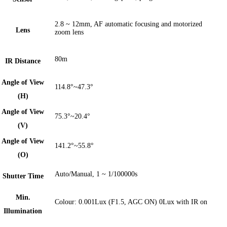
2.8 ~ 12mm, AF automatic focusing and motorized
Lens
zoom lens
80m
IR Distance
Angle of View
114.8°~47.3°
(H)
Angle of View
75.3°~20.4°
(V)
Angle of View
141.2°~55.8°
(O)
Auto/Manual, 1 ~ 1/100000s
Shutter Time
Min.
Colour: 0.001Lux (F1.5, AGC ON) 0Lux with IR on
Illumination