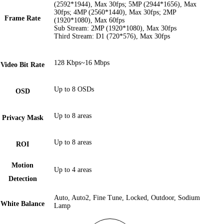
(2592*1944), Max 30fps; 5MP (2944*1656), Max
30fps; 4MP (2560*1440), Max 30fps; 2MP
Frame Rate
(1920*1080), Max 60fps
Sub Stream: 2MP (1920*1080), Max 30fps
Third Stream: D1 (720*576), Max 30fps
128 Kbps~16 Mbps
Video Bit Rate
Up to 8 OSDs
OSD
Up to 8 areas
Privacy Mask
Up to 8 areas
ROI
Motion
Up to 4 areas
Detection
Auto, Auto2, Fine Tune, Locked, Outdoor, Sodium
White Balance
Lamp