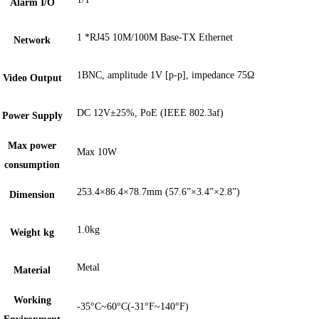
Alarm I/O
1 *RJ45 10M/100M Base-TX Ethernet
Network
1BNC, amplitude 1V [p-p], impedance 75Ω
Video Output
DC 12V±25%, PoE (IEEE 802.3af)
Power Supply
Max power
Max 10W
consumption
253.4×86.4×78.7mm (57.6”×3.4”×2.8”)
Dimension
1.0kg
Weight kg
Metal
Material
Working
-35°C~60°C(-31°F~140°F)