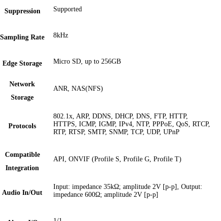
Supported
Suppression
8kHz
Sampling Rate
Micro SD, up to 256GB
Edge Storage
Network
ANR, NAS(NFS)
Storage
802.1x, ARP, DDNS, DHCP, DNS, FTP, HTTP,
HTTPS, ICMP, IGMP, IPv4, NTP, PPPoE, QoS, RTCP,
Protocols
RTP, RTSP, SMTP, SNMP, TCP, UDP, UPnP
Compatible
API, ONVIF (Profile S, Profile G, Profile T)
Integration
Input: impedance 35kΩ; amplitude 2V [p-p], Output:
Audio In/Out
impedance 600Ω; amplitude 2V [p-p]
1/1