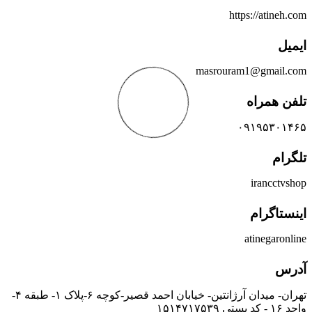
https://atineh.com
ایمیل
masrouram1@gmail.com
تلفن همراه
۰۹۱۹۵۳۰۱۴۶۵
تلگرام
irancctvshop
اینستاگرام
atinegaronline
آدرس
تهران- میدان آرژانتین- خیابان احمد قصیر-کوچه ۶-پلاک ۱- طبقه ۴-
واحد ۱۶ - کد پستی ۱۵۱۴۷۱۷۵۳۹