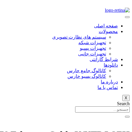
صفحه اصلی
محصولات
سیستم های نظارت تصویری
تجهیزات شبکه
تجهیزات پسیو
تجهیزات جانبی
شرایط گارانتی
دانلود‌ها
کاتالوگ جامع حارس
کاتالوگ پسیو حارس
درباره ما
تماس با ما
X
Search