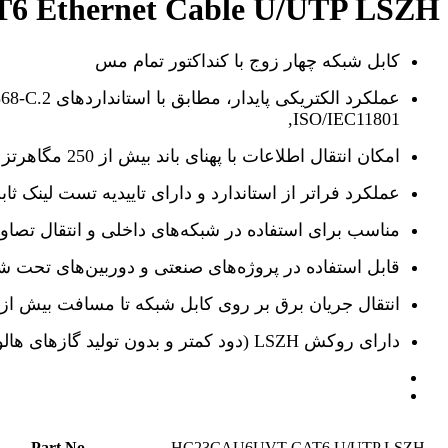
6 Ethernet Cable U/UTP LSZH
کابل شبکه چهار زوج با کنداکتور تمام مس
عملکرد الکتریکی پایدار،
,ISO/IEC11801
امکان انتقال اطلاعات با پهنای باند بیش از 250 مگاهرتز
عملکرد فراتر از استاندارد و دارای تاییدیه تست لینک ثا
مناسب برای استفاده در شبکه‌های داخلی و انتقال تصاویر با
قابل استفاده در پروژه‌های صنعتی و دوربین‌های تحت ش
انتقال جریان برق بر روی کابل شبکه تا مسافت بیش از 150 متر
دارای روکش LSZH (دود کمتر و بدون تولید گاز‌های هالوژن هنگام سوختن)
Part No
HC23CAU6UVT CAT6 U/UTP LSZH