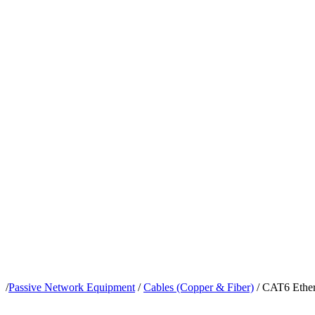
/
Passive Network Equipment
/
Cables (Copper & Fiber)
/
CAT6 Ethe