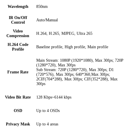
Wavelength
850nm
IR On/Off
Auto/Manual
Control
Video
H.264, H.265, MJPEG, Ultra 265
Compression
H.264 Code
Baseline profile, High profile, Main profile
Profile
Main Stream: 1080P (1920*1080), Max 30fps; 720P
(1280*720), Max 30fps
Sub Stream: 720P (1280*720), Max 30fps; D1
Frame Rate
(720*576), Max 30fps; 640*360,Max 30fps;
2CIF(704*288), Max 30fps; CIF(352*288), Max
30fps
Video Bit Rate
128 Kbps~6144 kbps
OSD
Up to 4 OSDs
Privacy Mask
Up to 4 areas