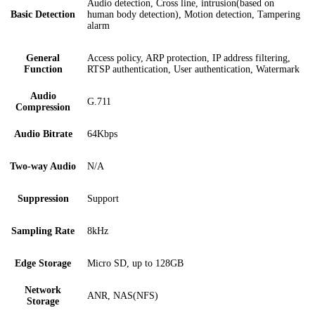
Audio detection, Cross line, intrusion(based on
Basic Detection
human body detection), Motion detection, Tampering
alarm
General
Access policy, ARP protection, IP address filtering,
Function
RTSP authentication, User authentication, Watermark
Audio
G.711
Compression
Audio Bitrate
64Kbps
Two-way Audio
N/A
Suppression
Support
Sampling Rate
8kHz
Edge Storage
Micro SD, up to 128GB
Network
ANR, NAS(NFS)
Storage