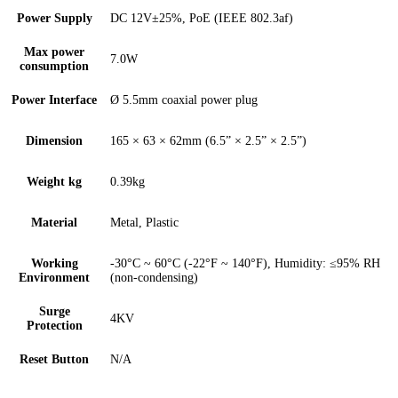
Power Supply
DC 12V±25%, PoE (IEEE 802.3af)
Max power
7.0W
consumption
Power Interface
Ø 5.5mm coaxial power plug
Dimension
165 × 63 × 62mm (6.5” × 2.5” × 2.5”)
Weight kg
0.39kg
Material
Metal, Plastic
Working
-30°C ~ 60°C (-22°F ~ 140°F), Humidity: ≤95% RH
Environment
(non-condensing)
Surge
4KV
Protection
Reset Button
N/A