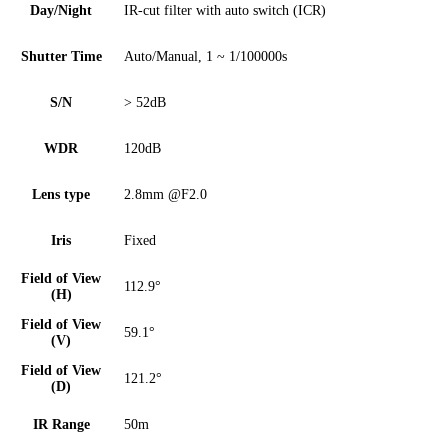
Day/Night
IR-cut filter with auto switch (ICR)
Shutter Time
Auto/Manual, 1 ~ 1/100000s
S/N
> 52dB
WDR
120dB
Lens type
2.8mm @F2.0
Iris
Fixed
Field of View
112.9°
(H)
Field of View
59.1°
(V)
Field of View
121.2°
(D)
IR Range
50m