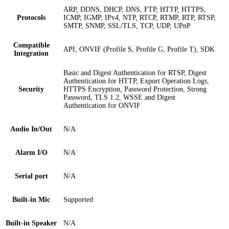
ARP, DDNS, DHCP, DNS, FTP, HTTP, HTTPS,
Protocols
ICMP, IGMP, IPv4, NTP, RTCP, RTMP, RTP, RTSP,
SMTP, SNMP, SSL/TLS, TCP, UDP, UPnP
Compatible
API, ONVIF (Profile S, Profile G, Profile T), SDK
Integration
Basic and Digest Authentication for RTSP, Digest
Authentication for HTTP, Export Operation Logs,
Security
HTTPS Encryption, Password Protection, Strong
Password, TLS 1.2, WSSE and Digest
Authentication for ONVIF
Audio In/Out
N/A
Alarm I/O
N/A
Serial port
N/A
Built-in Mic
Supported
Built-in Speaker
N/A