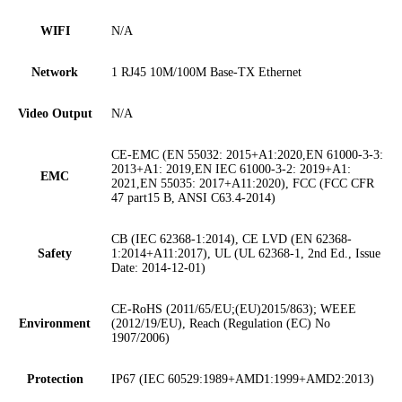
WIFI
N/A
Network
1 RJ45 10M/100M Base-TX Ethernet
Video Output
N/A
CE-EMC (EN 55032: 2015+A1:2020,EN 61000-3-3:
2013+A1: 2019,EN IEC 61000-3-2: 2019+A1:
EMC
2021,EN 55035: 2017+A11:2020), FCC (FCC CFR
47 part15 B, ANSI C63.4-2014)
CB (IEC 62368-1:2014), CE LVD (EN 62368-
Safety
1:2014+A11:2017), UL (UL 62368-1, 2nd Ed., Issue
Date: 2014-12-01)
CE-RoHS (2011/65/EU;(EU)2015/863); WEEE
Environment
(2012/19/EU), Reach (Regulation (EC) No
1907/2006)
Protection
IP67 (IEC 60529:1989+AMD1:1999+AMD2:2013)