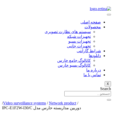
صفحه اصلی
محصولات
سیستم های نظارت تصویری
تجهیزات شبکه
تجهیزات پسیو
تجهیزات جانبی
شرایط گارانتی
دانلود‌ها
کاتالوگ جامع حارس
کاتالوگ پسیو حارس
درباره ما
تماس با ما
X
Search
/
Video surveillance systems
/
Network product
/
دوربین مداربسته حارس مدل IPC-E1F2W-I30/C