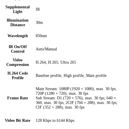
Supplemental
IR
Light
Illumination
30m
Distance
Wavelength
850nm
IR On/Off
Auto/Manual
Control
Video
H.264, H.265, Ultra 265
Compression
H.264 Code
Baseline profile, High profile, Main profile
Profile
Main Stream: 1080P (1920 × 1080), max. 30 fps;
720P (1280 × 720), max. 30 fps
Frame Rate
Sub Stream: D1 (720 × 576), max. 30 fps; 640 ×
360, max. 30 fps; 2CIF (704 × 288), max. 30 fps;
CIF (352 × 288), max. 30 fps
Video Bit Rate
128 Kbps to 6144 Kbps