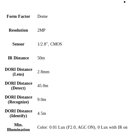
Form Factor
Dome
Resolution
2MP
Sensor
1/2.8", CMOS
IR Distance
50m
DORI Distance
2.8mm
(Lens)
DORI Distance
45.0m
(Detect)
DORI Distance
9.0m
(Recognize)
DORI Distance
4.5m
(Identify)
Min.
Color: 0.01 Lux (F2.0, AGC ON), 0 Lux with IR on
Illumination