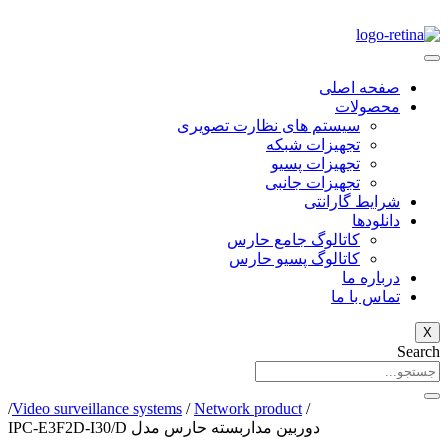
صفحه اصلی
محصولات
سیستم های نظارت تصویری
تجهیزات شبکه
تجهیزات پسیو
تجهیزات جانبی
شرایط گارانتی
دانلود‌ها
کاتالوگ جامع حارس
کاتالوگ پسیو حارس
درباره ما
تماس با ما
X
Search
/
Video surveillance systems
/
Network product
/
دوربین مداربسته حارس مدل IPC-E3F2D-I30/D