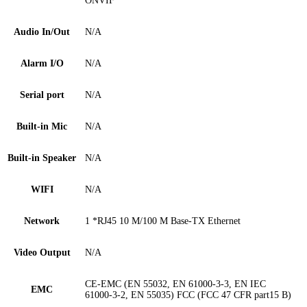
ONVIF
Audio In/Out
N/A
Alarm I/O
N/A
Serial port
N/A
Built-in Mic
N/A
Built-in Speaker
N/A
WIFI
N/A
Network
1 *RJ45 10 M/100 M Base-TX Ethernet
Video Output
N/A
CE-EMC (EN 55032, EN 61000-3-3, EN IEC
EMC
61000-3-2, EN 55035) FCC (FCC 47 CFR part15 B)