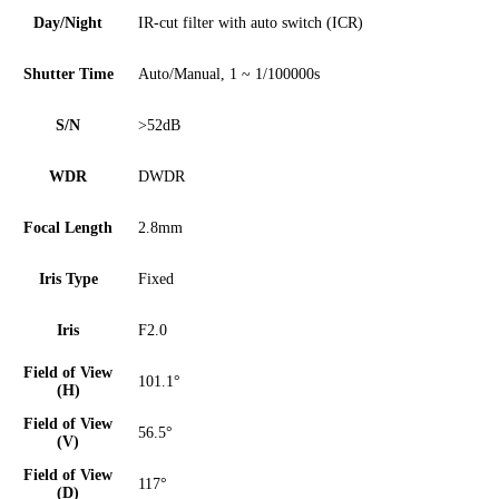
Day/Night
IR-cut filter with auto switch (ICR)
Shutter Time
Auto/Manual, 1 ~ 1/100000s
S/N
>52dB
WDR
DWDR
Focal Length
2.8mm
Iris Type
Fixed
Iris
F2.0
Field of View
101.1°
(H)
Field of View
56.5°
(V)
Field of View
117°
(D)