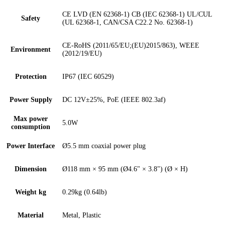
CE LVD (EN 62368-1) CB (IEC 62368-1) UL/CUL
Safety
(UL 62368-1, CAN/CSA C22.2 No. 62368-1)
CE-RoHS (2011/65/EU;(EU)2015/863), WEEE
Environment
(2012/19/EU)
Protection
IP67 (IEC 60529)
Power Supply
DC 12V±25%, PoE (IEEE 802.3af)
Max power
5.0W
consumption
Power Interface
Ø5.5 mm coaxial power plug
Dimension
Ø118 mm × 95 mm (Ø4.6" × 3.8") (Ø × H)
Weight kg
0.29kg (0.64lb)
Material
Metal, Plastic