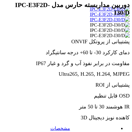
دوربین مداربسته حارس مدل IPC-E3F2D-
I30/D
پشتیبانى از پروتکل ONVIF
دماى کارکرد 30- تا 60+ درجه سانتیگراد
مقاومت در برابر نفوذ آب و گرد و غبار IP67
Ultra265, H.265, H.264, MJPEG
پشتیبانی از ROI
OSD قابل تنظیم
IR هوشمند 30 تا 50 متر
کاهنده نویز دیجیتال 3D
مشخصات