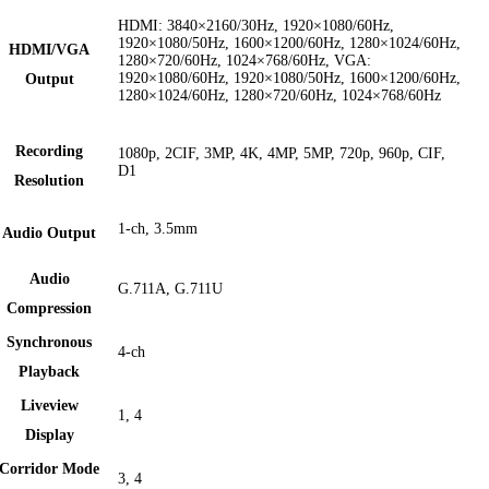
HDMI: 3840×2160/30Hz, 1920×1080/60Hz,
1920×1080/50Hz, 1600×1200/60Hz, 1280×1024/60Hz,
HDMI/VGA
1280×720/60Hz, 1024×768/60Hz, VGA:
1920×1080/60Hz, 1920×1080/50Hz, 1600×1200/60Hz,
Output
1280×1024/60Hz, 1280×720/60Hz, 1024×768/60Hz
Recording
1080p, 2CIF, 3MP, 4K, 4MP, 5MP, 720p, 960p, CIF,
D1
Resolution
1-ch, 3.5mm
Audio Output
Audio
G.711A, G.711U
Compression
Synchronous
4-ch
Playback
Liveview
1, 4
Display
Corridor Mode
3, 4