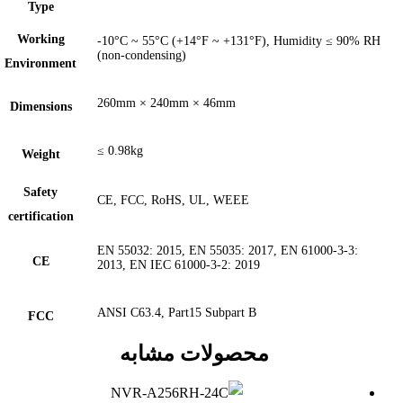
Type
Working
-10°C ~ 55°C (+14°F ~ +131°F), Humidity ≤ 90% RH
(non-condensing)
Environment
260mm × 240mm × 46mm
Dimensions
≤ 0.98kg
Weight
Safety
CE, FCC, RoHS, UL, WEEE
certification
EN 55032: 2015, EN 55035: 2017, EN 61000-3-3:
CE
2013, EN IEC 61000-3-2: 2019
ANSI C63.4, Part15 Subpart B
FCC
محصولات مشابه